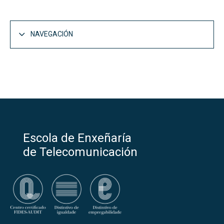
NAVEGACIÓN
A Escola
Abrir
Presentación
Dámosche a benvida
Escola de Enxeñaría
Historia
de Telecomunicación
Localización
Entidades colaboradoras