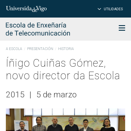
PE
Introduce
UTILIDADES
BUSCAR
palabra
para
char
buscar
Men
A ESCOLA
PRESENTACIÓN
HISTORIA
Íñigo Cuiñas Gómez,
novo director da Escola
2015
|
5 de marzo