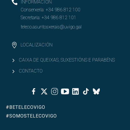
INFORMACIÓN
Conserxería:
+34 986 812 100
Secretaría:
+34 986 812 101
teleco.asuntosxerais@uvigo.gal
LOCALIZACIÓN
CAIXA DE QUEIXAS, SUXESTIÓNS E PARABÉNS
CONTACTO
Facebook
Twitter
Instagram
Youtube
Linkedin
Tiktok
Bluesky
#BETELECOVIGO
#SOMOSTELECOVIGO