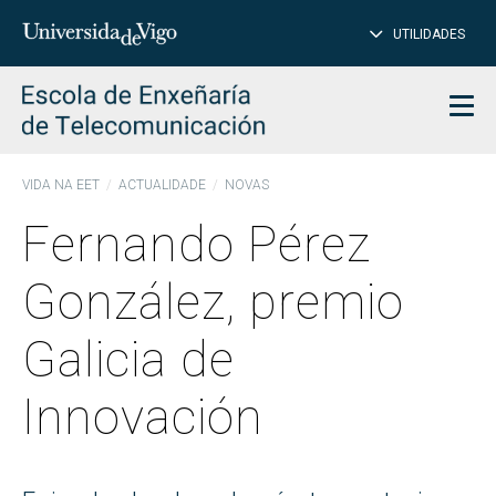
PE
Introduce
UTILIDADES
BUSCAR
palabra
para
char
buscar
Men
VIDA NA EET
ACTUALIDADE
NOVAS
Fernando Pérez
González, premio
Galicia de
Innovación