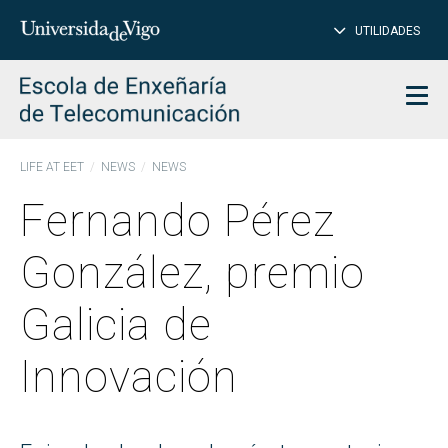
CL
Insert
UTILIDADES
SEARCH
words
to
char
search
Men
LIFE AT EET
NEWS
NEWS
Fernando Pérez
González, premio
Galicia de
Innovación