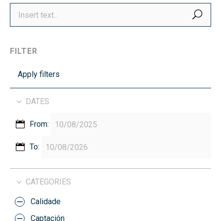
SEA
FILTER
Apply filters
DATES
From:
To:
CATEGORIES
Calidade
Captación