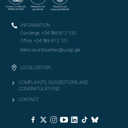
INFORMATION
Concierge:
+34 986 812 100
Office:
+34 986 812 101
teleco.asuntosxerais@uvigo.gal
LOCALIZATION
COMPLAINTS, SUGGESTIONS AND
CONGRATULATIONS
CONTACT
Facebook
Twitter
Instagram
Youtube
Linkedin
Tiktok
Bluesky