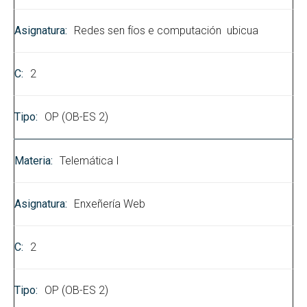
Redes sen fíos e computación ubicua
2
OP (OB-ES 2)
Telemática I
Enxeñería Web
2
OP (OB-ES 2)