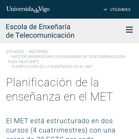
CE
Insertar
UTILIDADES
BUSCAR
palabras
para
char
buscar
Men
ESTUDIOS
MÁSTERES
MÁSTER UNIVERSITARIO EN INGENIERÍA DE TELECOMUNICACIÓN -
PLAN VIEJO (MET)
PLANIFICACIÓN DE LA ENSEÑANZA EN EL MET
Planificación de la
enseñanza en el MET
El MET está estructurado en dos
cursos (4 cuatrimestres) con una