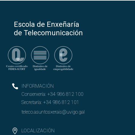
Escola de Enxeñaría
de Telecomunicación
INFORMACIÓN
Conserxería:
+34 986 812 100
Secretaría:
+34 986 812 101
teleco.asuntosxerais@uvigo.gal
LOCALIZACIÓN