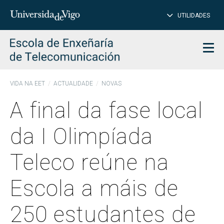
PE
Introduce
UTILIDADES
BUSCAR
palabra
para
char
buscar
Men
VIDA NA EET
ACTUALIDADE
NOVAS
A final da fase local
da I Olimpíada
Teleco reúne na
Escola a máis de
250 estudantes de