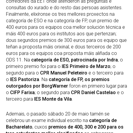
corredores da EET onde atenderon as preguntas e
consultas do xurado e do resto das persoas asistentes.
Finalmente, elixíronse os tres mellores proxectos na
categoría de ESO e na categoría de FP, cun premio de
400 euros para os equipos coa mellor solución técnica e
máis 400 euros para os institutos aos que pertenzan;
dous segundos premios de 300 euros para os equipo que
teñan a proposta máis orixinal; e dous terceiros de 200
euros para os equipos coa proposta máis aliñada co
ODS 11. Na
categoría de ESO, patrocinada por Indra
, o
primeiro premio foi para o
IES Primeiro de Marzo
; o
segundo para o
CPR Manuel Peleteiro
e o terceiro para
o
IES Pastoriza
. Na
categoría de FP, os premios
outorgados por BorgWarner
foron en primeiro lugar para
o
CIFP Farixa
; o segundo para
CPR Daniel Castelao
e o
terceiro para
IES Monte da Vila
.
Ademais, o pasado sábado 20 de maio tamén se
celebrou un exame individual escrito na
categoría de
Bacharelato
, cuxos
premios de 400, 300 e 200 para os