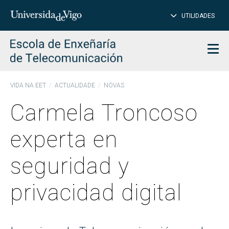
PE
Introduce
UTILIDADES
BUSCAR
palabra
para
char
buscar
Men
VIDA NA EET
ACTUALIDADE
NOVAS
Carmela Troncoso
experta en
seguridad y
privacidad digital