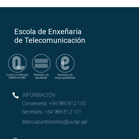
Escola de Enxeñaría
de Telecomunicación
INFORMACIÓN
Conserxería:
+34 986 812 100
Secretaría:
+34 986 812 101
teleco.asuntosxerais@uvigo.gal