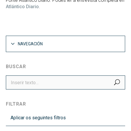
Fonte Atlántico Diario. Podes ler a entrevista completa en
Atlántico Diario
.
NAVEGACIÓN
BUSCAR
BUS
FILTRAR
Aplicar os seguintes filtros