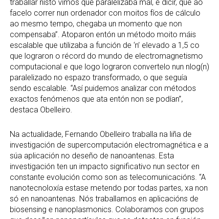
traballar nisto vimos que paralelizaba mal, é dicir, que ao
facelo correr nun ordenador con moitos fíos de cálculo
ao mesmo tempo, chegaba un momento que non
compensaba”. Atoparon entón un método moito máis
escalable que utilizaba a función de ‘n’ elevado a 1,5 co
que lograron o récord do mundo de electromagnetismo
computacional e que logo lograron convertelo nun nlog(n)
paralelizado no espazo transformado, o que seguía
sendo escalable. “Así puidemos analizar con métodos
exactos fenómenos que ata entón non se podían”,
destaca Obelleiro.
Na actualidade, Fernando Obelleiro traballa na liña de
investigación de supercomputación electromagnética e a
súa aplicación no deseño de nanoantenas. Esta
investigación ten un impacto significativo nun sector en
constante evolución como son as telecomunicacións. “A
nanotecnoloxía estase metendo por todas partes, xa non
só en nanoantenas. Nós traballamos en aplicacións de
biosensing e nanoplasmonics. Colaboramos con grupos