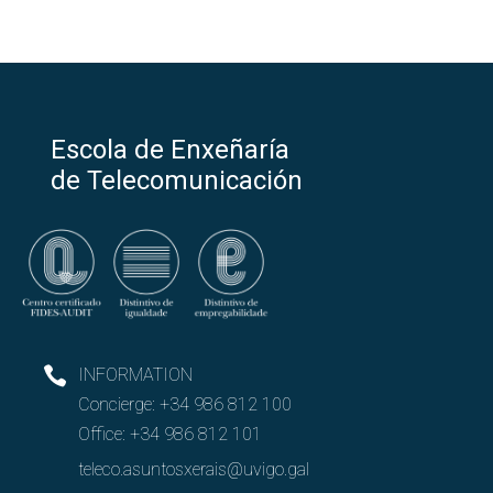
Escola de Enxeñaría
de Telecomunicación
INFORMATION
Concierge:
+34 986 812 100
Office:
+34 986 812 101
teleco.asuntosxerais@uvigo.gal