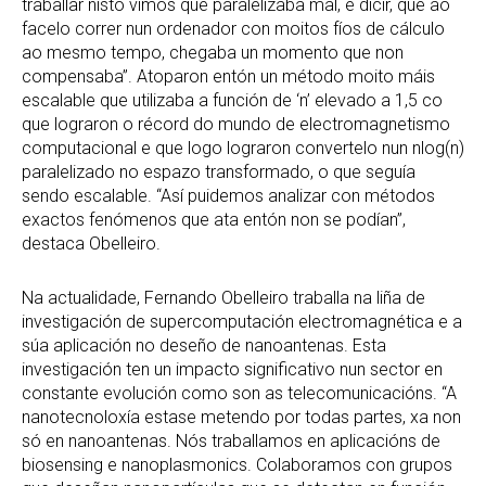
traballar nisto vimos que paralelizaba mal, é dicir, que ao
facelo correr nun ordenador con moitos fíos de cálculo
ao mesmo tempo, chegaba un momento que non
compensaba”. Atoparon entón un método moito máis
escalable que utilizaba a función de ‘n’ elevado a 1,5 co
que lograron o récord do mundo de electromagnetismo
computacional e que logo lograron convertelo nun nlog(n)
paralelizado no espazo transformado, o que seguía
sendo escalable. “Así puidemos analizar con métodos
exactos fenómenos que ata entón non se podían”,
destaca Obelleiro.
Na actualidade, Fernando Obelleiro traballa na liña de
investigación de supercomputación electromagnética e a
súa aplicación no deseño de nanoantenas. Esta
investigación ten un impacto significativo nun sector en
constante evolución como son as telecomunicacións. “A
nanotecnoloxía estase metendo por todas partes, xa non
só en nanoantenas. Nós traballamos en aplicacións de
biosensing e nanoplasmonics. Colaboramos con grupos