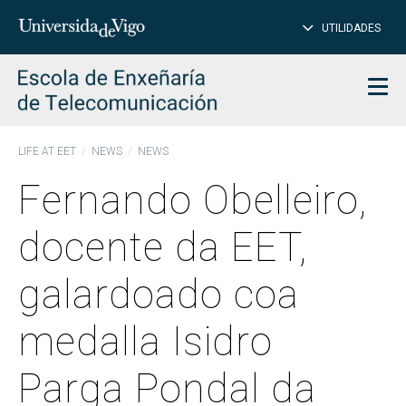
CL
Insert
UTILIDADES
SEARCH
words
to
char
search
Men
LIFE AT EET
NEWS
NEWS
Fernando Obelleiro,
docente da EET,
galardoado coa
medalla Isidro
Parga Pondal da