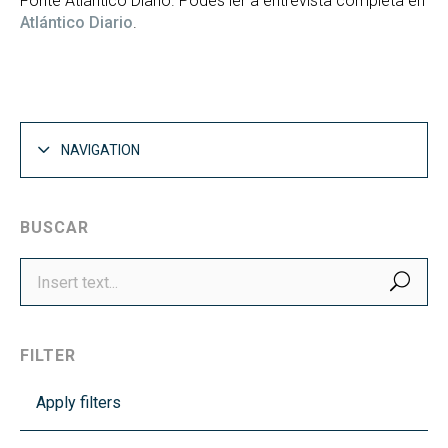
Fonte Atlántico Diario. Podes ler a entrevista completa en
Atlántico Diario
.
NAVIGATION
BUSCAR
SEA
FILTER
Apply filters