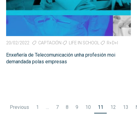
20/02/2022
CAPTACIÓN
LIFE IN SCHOOL
R+D+I
Enxeñería de Telecomunicación unha profesión moi
demandada polas empresas
Posts
Previous
1
…
7
8
9
10
11
12
13
pagination