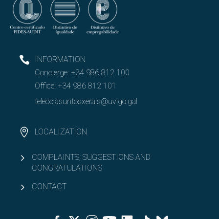
INFORMATION
Concierge:
+34 986 812 100
Office:
+34 986 812 101
teleco.asuntosxerais@uvigo.gal
LOCALIZATION
COMPLAINTS, SUGGESTIONS AND
CONGRATULATIONS
CONTACT
Facebook
Twitter
Instagram
Youtube
Linkedin
Tiktok