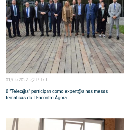
01/04/2022
R+D+I
8 "Telec@s" participan como expert@s nas mesas
temáticas do I Encontro Ágora