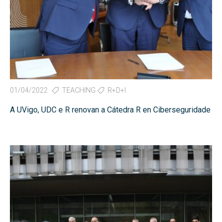
01/04/2022
TEACHING
R+D+I
A UVigo, UDC e R renovan a Cátedra R en Ciberseguridade