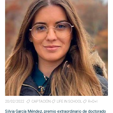
20/02/2022
CAPTACIÓN
LIFE IN SCHOOL
R+D+I
Silvia García Méndez, premio extraordinario de doctorado