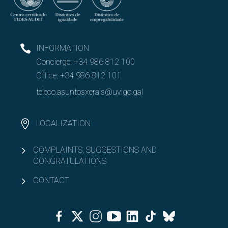
INFORMATION
Concierge:
+34 986 812 100
Office:
+34 986 812 101
teleco.asuntosxerais@uvigo.gal
LOCALIZATION
COMPLAINTS, SUGGESTIONS AND
CONGRATULATIONS
CONTACT
Facebook
Twitter
Instagram
Youtube
Linkedin
Tiktok
Bluesky