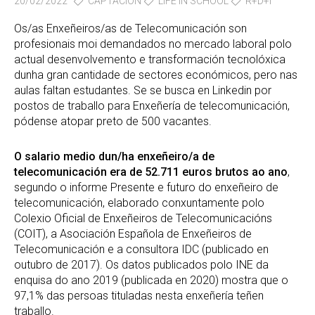
20/02/2022
CAPTACIÓN
LIFE IN SCHOOL
R+D+I
Os/as Enxeñeiros/as de Telecomunicación son
profesionais moi demandados no mercado laboral polo
actual desenvolvemento e transformación tecnolóxica
dunha gran cantidade de sectores económicos, pero nas
aulas faltan estudantes. Se se busca en Linkedin por
postos de traballo para Enxeñería de telecomunicación,
pódense atopar preto de 500 vacantes.
O salario medio dun/ha enxeñeiro/a de
telecomunicación era de 52.711 euros brutos ao ano
,
segundo o informe Presente e futuro do enxeñeiro de
telecomunicación, elaborado conxuntamente polo
Colexio Oficial de Enxeñeiros de Telecomunicacións
(COIT), a Asociación Española de Enxeñeiros de
Telecomunicación e a consultora IDC (publicado en
outubro de 2017). Os datos publicados polo INE da
enquisa do ano 2019 (publicada en 2020) mostra que o
97,1% das persoas tituladas nesta enxeñería teñen
traballo.