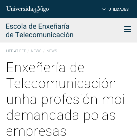
CL
Insert
UTILIDADES
SEARCH
words
to
char
search
Men
LIFE AT EET
NEWS
NEWS
Enxeñería de
Telecomunicación
unha profesión moi
demandada polas
empresas