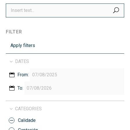
SEA
FILTER
Apply filters
DATES
From:
To:
CATEGORIES
Calidade