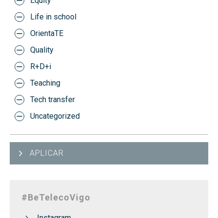
Equity
Life in school
OrientaTE
Quality
R+D+i
Teaching
Tech transfer
Uncategorized
APLICAR
#BeTelecoVigo
Instagram