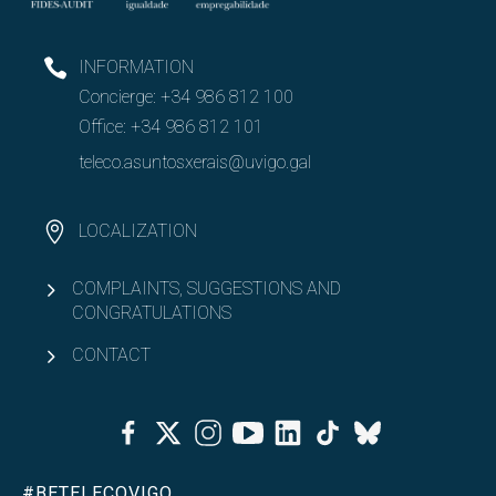
INFORMATION
Concierge:
+34 986 812 100
Office:
+34 986 812 101
teleco.asuntosxerais@uvigo.gal
LOCALIZATION
COMPLAINTS, SUGGESTIONS AND
CONGRATULATIONS
CONTACT
Facebook
Twitter
Instagram
Youtube
Linkedin
Tiktok
Bluesky
#BETELECOVIGO