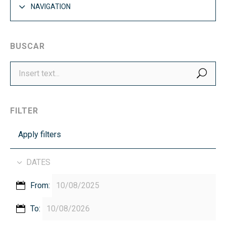
NAVIGATION
BUSCAR
SEA
FILTER
Apply filters
DATES
From:
To: