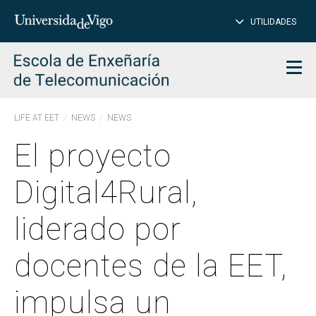
CL
Insert
UTILIDADES
SEARCH
words
to
char
search
Men
LIFE AT EET
NEWS
NEWS
El proyecto
Digital4Rural,
liderado por
docentes de la EET,
impulsa un