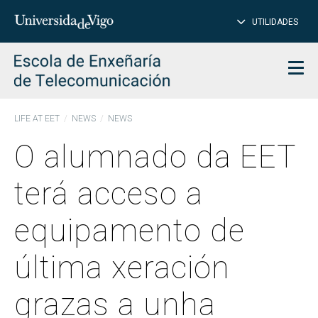
CL
Insert
UTILIDADES
SEARCH
words
to
char
search
Men
LIFE AT EET
NEWS
NEWS
O alumnado da EET
terá acceso a
equipamento de
última xeración
grazas a unha