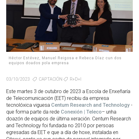
Héctor Estévez, Manuel Reigosa e Rebeca Díaz cun dos
equipos doados pola empresa
03/10/2023
CAPTACIÓN
R+D+I
Este martes 3 de outubro de 2023 a Escola de Enxeñaría
de Telecomunicación (EET) recibiu da empresa
tecnolóxica viguesa
Centum Research and Technology
-
que forma parte da rede
Conexión | Teleco
– unha
doazón de equipos de última xeración. Centum Research
and Technology foi fundada no 2010 por persoas
egresadas da EET e que a día de hoxe, instalada en