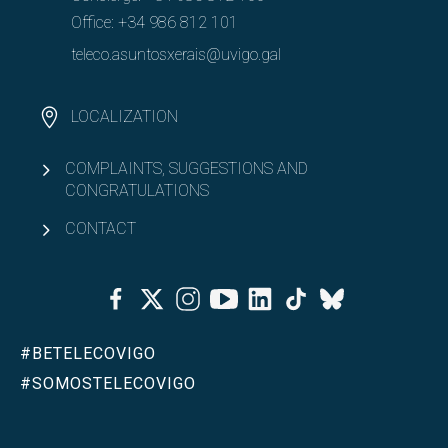
Office:
+34 986 812 101
teleco.asuntosxerais@uvigo.gal
LOCALIZATION
COMPLAINTS, SUGGESTIONS AND
CONGRATULATIONS
CONTACT
Facebook
Twitter
Instagram
Youtube
Linkedin
Tiktok
Bluesky
#BETELECOVIGO
#SOMOSTELECOVIGO