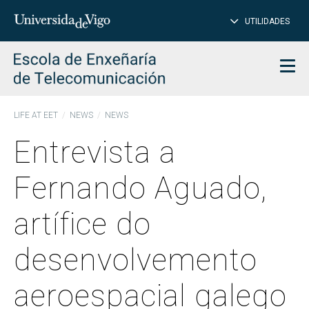
CL
Insert
UTILIDADES
SEARCH
words
to
char
search
Men
LIFE AT EET
NEWS
NEWS
Entrevista a
Fernando Aguado,
artífice do
desenvolvemento
aeroespacial galego