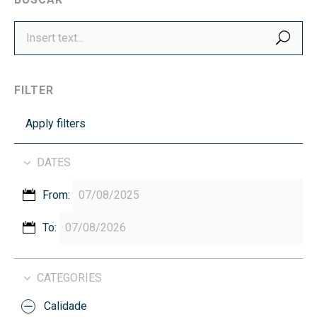
SEA
FILTER
Apply filters
DATES
From:
To:
CATEGORIES
Calidade