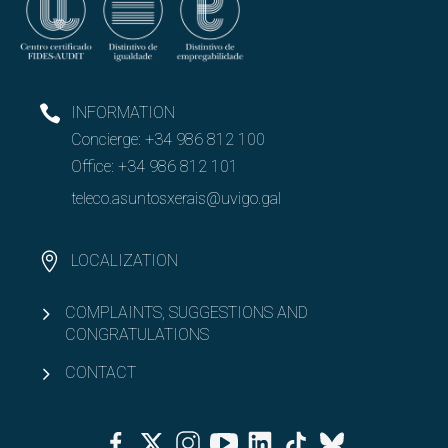
INFORMATION
Concierge:
+34 986 812 100
Office:
+34 986 812 101
teleco.asuntosxerais@uvigo.gal
LOCALIZATION
COMPLAINTS, SUGGESTIONS AND
CONGRATULATIONS
CONTACT
Facebook
Twitter
Instagram
Youtube
Linkedin
Tiktok