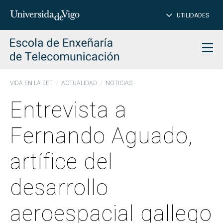
CE
Insertar
UTILIDADES
BUSCAR
palabras
para
char
buscar
Men
VIDA EN LA EET
ACTUALIDAD
NOTICIAS
Entrevista a
Fernando Aguado,
artífice del
desarrollo
aeroespacial gallego