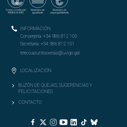
INFORMACIÓN
Conserjería:
+34 986 812 100
Secretaría:
+34 986 812 101
teleco.asuntosxerais@uvigo.gal
LOCALIZACIÓN
BUZÓN DE QUEJAS, SUGERENCIAS Y
FELICITACIONES
CONTACTO
Facebook
Twitter
Instagram
Youtube
Linkedin
Tiktok
Bluesky