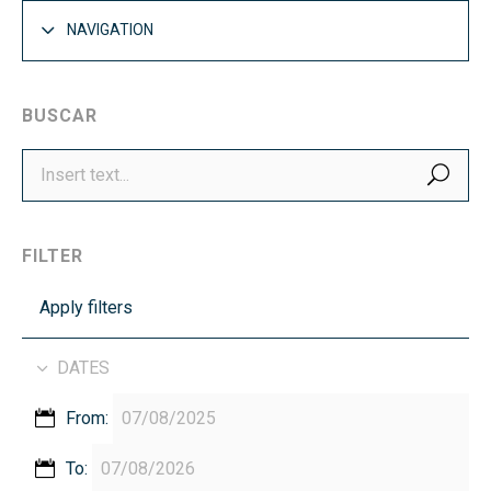
NAVIGATION
BUSCAR
SEA
FILTER
Apply filters
DATES
From:
To: