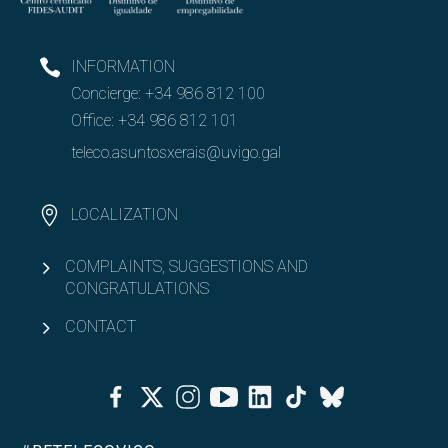
INFORMATION
Concierge:
+34 986 812 100
Office:
+34 986 812 101
teleco.asuntosxerais@uvigo.gal
LOCALIZATION
COMPLAINTS, SUGGESTIONS AND
CONGRATULATIONS
CONTACT
Facebook
Twitter
Instagram
Youtube
Linkedin
Tiktok
Bluesky