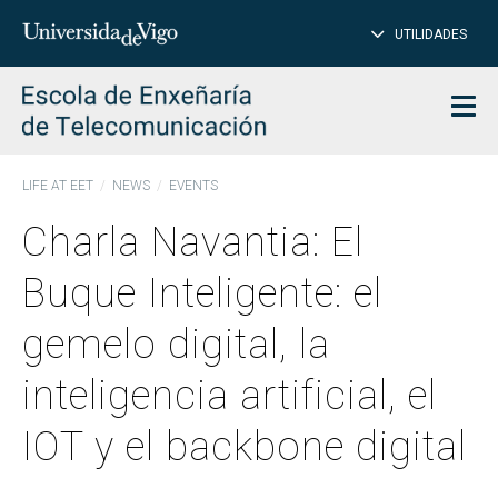
CL
Insert
UTILIDADES
SEARCH
words
to
char
search
Men
LIFE AT EET
NEWS
EVENTS
Charla Navantia: El
Buque Inteligente: el
gemelo digital, la
inteligencia artificial, el
IOT y el backbone digital