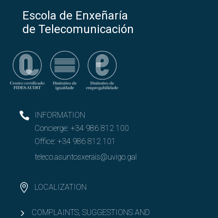
Admission to the ETDM Double Master Degree
Escola de Enxeñaría
de Telecomunicación
Additional information of interest of ETDM
INFORMATION
Concierge:
+34 986 812 100
Office:
+34 986 812 101
teleco.asuntosxerais@uvigo.gal
LOCALIZATION
COMPLAINTS, SUGGESTIONS AND