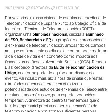
20/01/2023
CAPTACIÓN
LIFE IN SCHOOL
Por vez primeira unha vintena de escolas de enxeñaría de
Telecomunicación de España, xunto ao Colegio Oficial de
Ingenieros Técnicos de Telecomunicación (COITT),
organizan unha
olimpíada nacional
, dirixida a
alumnado
de ESO, Bacharelato e FP,
co propósito de promocionar
a enxeñaría de telecomunicación, amosando os campos
nos que está presente no día a día e como pode mellorar
a calidade de vida e en concreto como impacta nos
Obxectivos de Desenvolvemento Sostible (ODS). Rebeca
Díaz Redondo, directora da
EE de Telecomunicación da
UVigo
, que forma parte do equipo coordinador do
evento, vai incluso máis aló á hora de sinalar que “estas
olimpíadas nacen do interese en visibilizar a
potencialidade dos estudios de enxeñaría de Teleco entre
o estudantado máis novo, para espertar vocacións
temperás”. A directora do centro tamén lembra que o
tecido empresarial precisa de perfís de enxeñaría de
telecomunicación e non atopan suficientes persoas