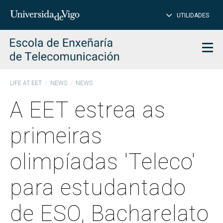
CL
Insert
UTILIDADES
SEARCH
words
to
char
search
Men
LIFE AT EET
NEWS
NEWS
A EET estrea as
primeiras
olimpíadas 'Teleco'
para estudantado
de ESO, Bacharelato