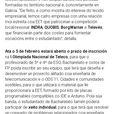
formadas no territorio nacional e, concretamente en
Galicia. “De feito, e como mostra do interese do tecido
empresarial, temos catro empresas con unha relación
moi estreita coa EET que patrocinan a competición
local/rexional:
INDRA
,
QUOBIS
,
BorgWarner
e
Televés
,
que financiarán parte dos costes para fomentar
vocacións entre o estudantado”, detalla.
Ata o 5 de febreiro estará aberto o prazo de inscrición
na
I Olimpíada Nacional de Teleco
, para que o
profesorado de 3º e 4º da ESO, Bacharelato e ciclos de
FP poida inscribir ao seu equipo, que terá que deseña e
desenvolver un proxecto aliñado coa enxeñaría de
telecomunicación e o ODS 11, Cidades e comunidades
sostibles, para o que utilizará o material que lle
proporcionará a EET, formado por kits de placas
programables compatibles co IDE e Arduino. Pola súa
banda, o estudantado de Bacharelato tamén poderá
participar de
xeito individual
, para o que terá que resolver
un conxunto de problemas relacionados coa enxeñaría