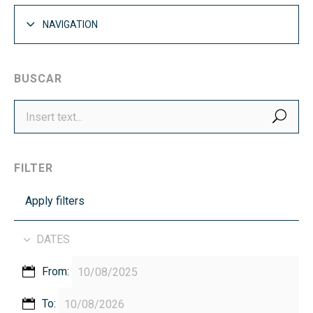
NAVIGATION
BUSCAR
SEA
FILTER
Apply filters
DATES
From:
To: