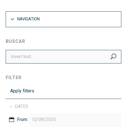
NAVIGATION
BUSCAR
SEA
FILTER
Apply filters
DATES
From: