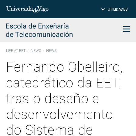
CL
Insert
UTILIDADES
SEARCH
words
to
char
search
Men
LIFE AT EET
NEWS
NEWS
Fernando Obelleiro,
catedrático da EET,
tras o deseño e
desenvolvemento
do Sistema de