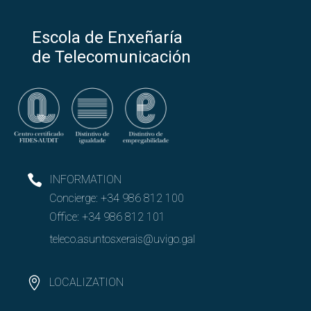
Escola de Enxeñaría
de Telecomunicación
INFORMATION
Concierge:
+34 986 812 100
Office:
+34 986 812 101
teleco.asuntosxerais@uvigo.gal
LOCALIZATION