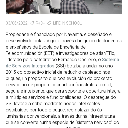
03/06/2022
R+D+I
LIFE IN SCHOOL
Propiedade e financiado por Navantia, e deseñado e
desenvolvido pola UVigo, a través dun grupo de docentes
e enxeñeiros da Escola de Enxeñaría de
Telecomunicación (EET) e investigadores de atlanTTic,
liderado polo catedrático Fernando Obelleiro, o
Sistema
de Servizos Integrados
(SSI) botaba a andar no ano
2015 co obxectivo inicial de reducir o cableado nos
buques, un propósito que coa evolución do proxecto
derivou no de proporcionar unha infraestrutura dixital,
segura e intelixente, que dera soporte e cobertura integral
a múltiples servizos e funcionalidades. O despregue do
SSI lévase a cabo mediante nodos intelixentes
distribuídos por todo o buque, reemplazando ás
luminarias convencionais, a través dunha infraestrutura
que se converte nunha especie de “sistema nervioso” do