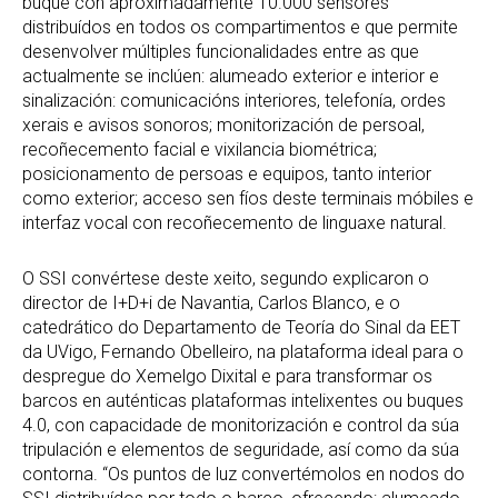
buque con aproximadamente 10.000 sensores
distribuídos en todos os compartimentos e que permite
desenvolver múltiples funcionalidades entre as que
actualmente se inclúen: alumeado exterior e interior e
sinalización: comunicacións interiores, telefonía, ordes
xerais e avisos sonoros; monitorización de persoal,
recoñecemento facial e vixilancia biométrica;
posicionamento de persoas e equipos, tanto interior
como exterior; acceso sen fíos deste terminais móbiles e
interfaz vocal con recoñecemento de linguaxe natural.
O SSI convértese deste xeito, segundo explicaron o
director de I+D+i de Navantia, Carlos Blanco, e o
catedrático do Departamento de Teoría do Sinal da EET
da UVigo, Fernando Obelleiro, na plataforma ideal para o
despregue do Xemelgo Dixital e para transformar os
barcos en auténticas plataformas intelixentes ou buques
4.0, con capacidade de monitorización e control da súa
tripulación e elementos de seguridade, así como da súa
contorna. “Os puntos de luz convertémolos en nodos do