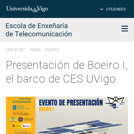
CL
Insert
UTILIDADES
SEARCH
words
to
char
search
Men
LIFE AT EET
NEWS
EVENTS
Presentación de Boeiro I,
el barco de CES UVigo
Open