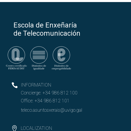
Escola de Enxeñaría
de Telecomunicación
INFORMATION
Concierge:
+34 986 812 100
Office:
+34 986 812 101
teleco.asuntosxerais@uvigo.gal
LOCALIZATION