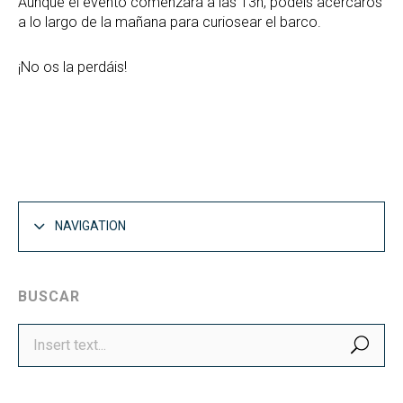
Aunque el evento comenzará a las 13h, podéis acercaros
a lo largo de la mañana para curiosear el barco.
¡No os la perdáis!
NAVIGATION
BUSCAR
SEA