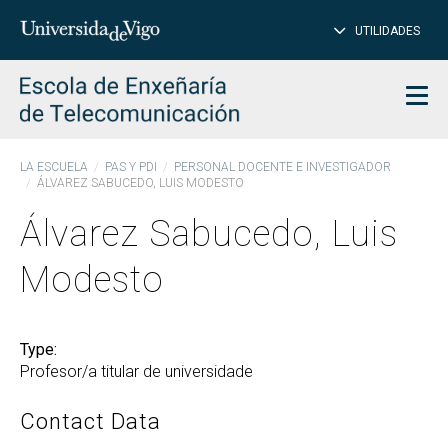
CL
Insert
UTILIDADES
SEARCH
words
to
char
search
Men
LA ESCUELA
PAS Y PDI
PERSONAL DOCENTE E INVESTIGADOR
ÁLVAREZ SABUCEDO, LUIS MODESTO
Álvarez Sabucedo, Luis
Modesto
Type:
Profesor/a titular de universidade
Contact Data