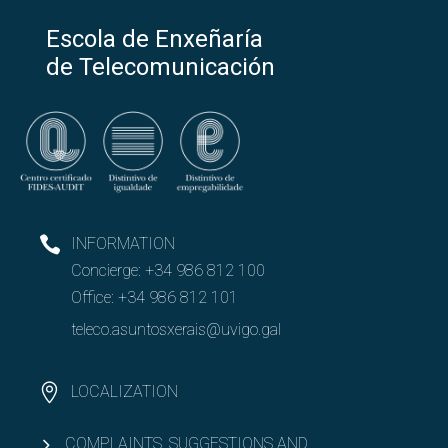
Escola de Enxeñaría
de Telecomunicación
INFORMATION
Concierge:
+34 986 812 100
Office:
+34 986 812 101
teleco.asuntosxerais@uvigo.gal
LOCALIZATION
COMPLAINTS, SUGGESTIONS AND