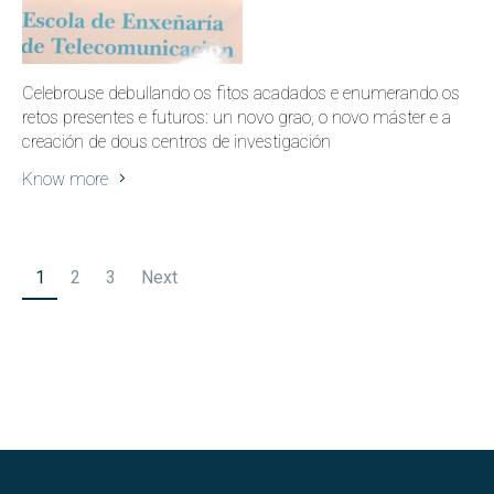
Celebrouse debullando os fitos acadados e enumerando os
retos presentes e futuros: un novo grao, o novo máster e a
creación de dous centros de investigación
Know more
Posts
1
2
3
Next
pagination