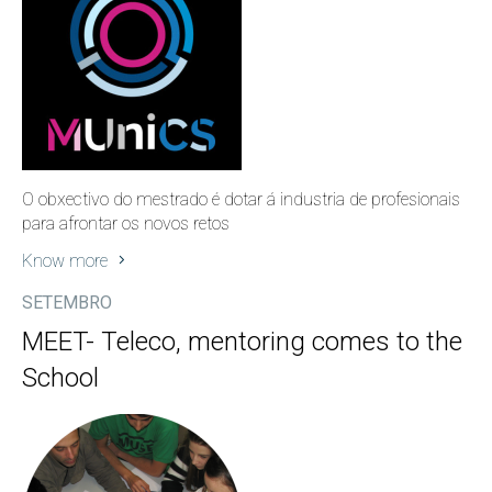
O obxectivo do mestrado é dotar á industria de profesionais
para afrontar os novos retos
Know more
SETEMBRO
MEET- Teleco, mentoring comes to the
School