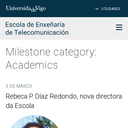
CL
Insert
UTILIDADES
SEARCH
words
to
char
search
Men
Milestone category:
Academics
3 DE MARZO
Rebeca P. Díaz Redondo, nova directora
da Escola