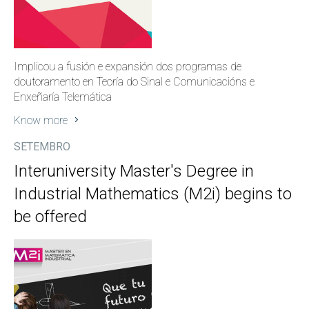
Implicou a fusión e expansión dos programas de
doutoramento en Teoría do Sinal e Comunicacións e
Enxeñaría Telemática
Know more
SETEMBRO
Interuniversity Master's Degree in
Industrial Mathematics (M2i) begins to
be offered