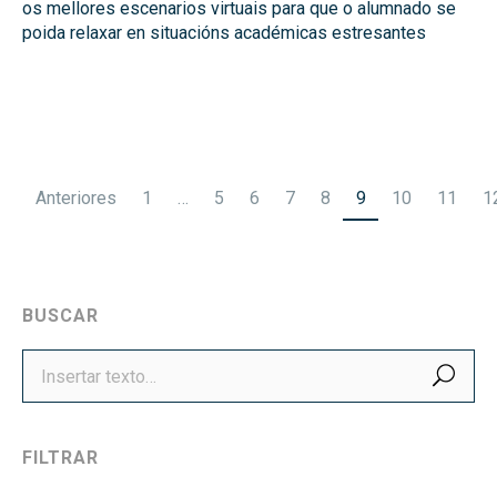
os mellores escenarios virtuais para que o alumnado se
poida relaxar en situacións académicas estresantes
Paginación
Anteriores
1
…
5
6
7
8
9
10
11
1
de
entradas
BUSCAR
BUS
FILTRAR