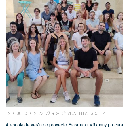
12 DE JULIO DE 2022
I+D+I
VIDA EN LA ESCUELA
A escola de verán do proxecto Erasmus+ VRxanny procura