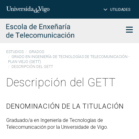
CE
Insertar
UTILIDADES
BUSCAR
palabras
para
char
buscar
Men
ESTUDIOS
GRADOS
GRADO EN INGENIERÍA DE TECNOLOGÍAS DE TELECOMUNICACIÓN -
PLAN VIEJO (GETT)
DESCRIPCIÓN DEL GETT
Descripción del GETT
DENOMINACIÓN DE LA TITULACIÓN
Graduado/a en Ingeniería de Tecnologías de
Telecomunicación por la Universidade de Vigo.