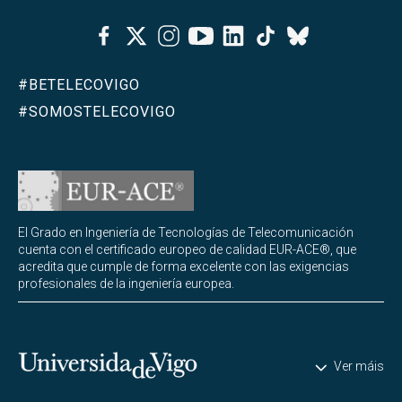
Bachelor Degree in Telecommunication
Abrir
Technologies Engineering (BTTE)
Facebook
Twitter
Instagram
Youtube
Linkedin
Tiktok
Bluesky
Bachelor Degree in Telecommunication
Abrir
Technologies Engineering -Old Curriculum (BTTE)
#BETELECOVIGO
Programa Académico con Recorrido Sucesivo
#SOMOSTELECOVIGO
(PARS)
Programa Académico con Recorrido Sucesivo -
Plan Viejo (PARS)
Abrir
Másteres
El Grado en Ingeniería de Tecnologías de Telecomunicación
cuenta con el certificado europeo de calidad EUR-ACE®, que
Abrir
Dobles titulaciones
acredita que cumple de forma excelente con las exigencias
profesionales de la ingeniería europea.
Abrir
Programas de doctorado
Abrir
Otra formación
Universidade de Vigo
Ver máis