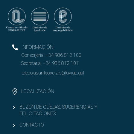
Descripción del GETT
¿Qué se aprende en el GETT?
Planificación de la enseñanza en el GETT
INFORMACIÓN
Conserjería:
+34 986 812 100
Asignaturas por curso y guías docentes del GETT
Secretaría:
+34 986 812 101
Especialidades o menciones del GETT
teleco.asuntosxerais@uvigo.gal
Acceso y admisión en el GETT
LOCALIZACIÓN
Reconocimiento de créditos y adaptaciones del
BUZÓN DE QUEJAS, SUGERENCIAS Y
GETT
FELICITACIONES
Abrir
Organización académica
CONTACTO