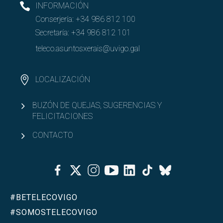
INFORMACIÓN
Abrir
Conserjería:
+34 986 812 100
Igualdad y diversidad
Secretaría:
+34 986 812 101
Abrir
Asociacionismo
teleco.asuntosxerais@uvigo.gal
LOCALIZACIÓN
BUZÓN DE QUEJAS, SUGERENCIAS Y
FELICITACIONES
CONTACTO
Facebook
Twitter
Instagram
Youtube
Linkedin
Tiktok
Bluesky
#BETELECOVIGO
#SOMOSTELECOVIGO