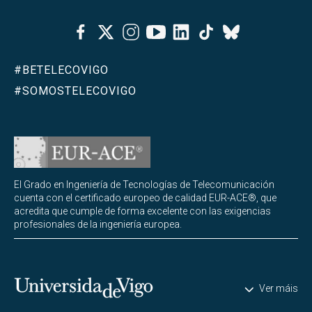
Abrir
Organización académica
Facebook
Twitter
Instagram
Youtube
Linkedin
Tiktok
Bluesky
Calendarios, horarios y exámenes
#BETELECOVIGO
Trabajo de fin de Máster
#SOMOSTELECOVIGO
Oferta de prácticas en empresas
Máster interuniversitario en CiberSeguridad
Abrir
(MUniCS)
El Grado en Ingeniería de Tecnologías de Telecomunicación
cuenta con el certificado europeo de calidad EUR-ACE®, que
Máster en Matemática Industrial (M2i)
acredita que cumple de forma excelente con las exigencias
profesionales de la ingeniería europea.
Máster Internacional en Visión por Computador
(imcv)
Máster en Ciencia y Tecnologías de la Información
Abrir
Universidade de Vigo
Cuántica (MQIST)
Ver máis