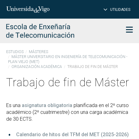
CE
Insertar
UTILIDADES
BUSCAR
palabras
para
char
buscar
Men
ESTUDIOS
MÁSTERES
MÁSTER UNIVERSITARIO EN INGENIERÍA DE TELECOMUNICACIÓN -
PLAN VIEJO (MET)
ORGANIZACIÓN ACADÉMICA
TRABAJO DE FIN DE MÁSTER
Trabajo de fin de Máster
Es una
asignatura obligatoria
planificada en el 2º curso
académico (2º cuatrimestre) con una carga académica
de 30 ECTS.
Calendario de hitos del TFM del MET (2025-2026)