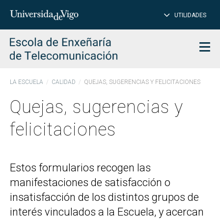
Insertar
UTILIDADES
BUSCAR
palabras
para
char
buscar
Men
LA ESCUELA
CALIDAD
QUEJAS, SUGERENCIAS Y FELICITACIONES
Quejas, sugerencias y
felicitaciones
Estos formularios recogen las
manifestaciones de satisfacción o
insatisfacción de los distintos grupos de
interés vinculados a la Escuela, y acercan