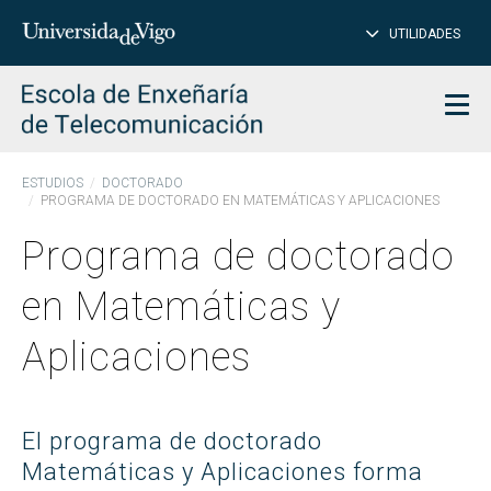
CE
Insertar
UTILIDADES
BUSCAR
palabras
para
char
buscar
Men
ESTUDIOS
DOCTORADO
PROGRAMA DE DOCTORADO EN MATEMÁTICAS Y APLICACIONES
Programa de doctorado
en Matemáticas y
Aplicaciones
El programa de doctorado
Matemáticas y Aplicaciones forma