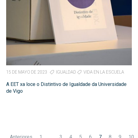
15 DE MAYO DE 2023
IGUALDAD
VIDA EN LA ESCUELA
A EET xa loce o Distintivo de Igualdade da Universidade
de Vigo
Paginación
Anteriores
1
…
3
4
5
6
7
8
9
10