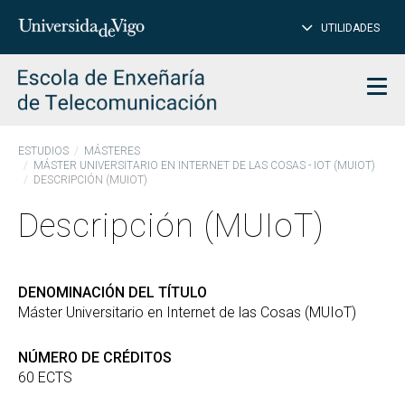
CE
Insertar
UTILIDADES
BUSCAR
palabras
para
char
buscar
Men
ESTUDIOS
MÁSTERES
MÁSTER UNIVERSITARIO EN INTERNET DE LAS COSAS - IOT (MUIOT)
DESCRIPCIÓN (MUIOT)
Descripción (MUIoT)
DENOMINACIÓN DEL TÍTULO
Máster Universitario en Internet de las Cosas (MUIoT)
NÚMERO DE CRÉDITOS
60 ECTS