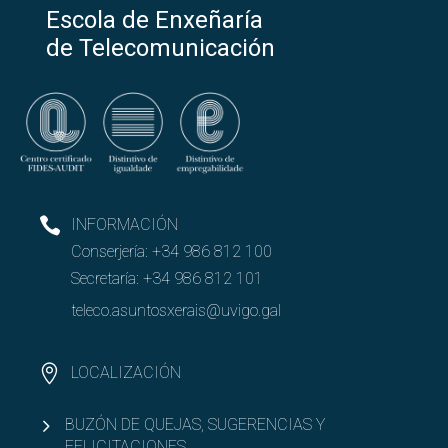
Escola de Enxeñaría
Abrir
Movilidad
de Telecomunicación
Abrir
Igualdad y diversidad
Abrir
Asociacionismo
DAAT
INFORMACIÓN
Conserjería:
+34 986 812 100
Otras asociaciones
Secretaría:
+34 986 812 101
teleco.asuntosxerais@uvigo.gal
LOCALIZACIÓN
BUZÓN DE QUEJAS, SUGERENCIAS Y
FELICITACIONES