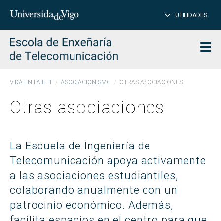
CE
Insertar
UTILIDADES
BUSCAR
palabras
para
char
buscar
Men
VIDA EN LA EET
ASOCIACIONISMO
OTRAS ASOCIACIONES
Otras asociaciones
La Escuela de Ingeniería de
Telecomunicación apoya activamente
a las asociaciones estudiantiles,
colaborando anualmente con un
patrocinio económico. Además,
facilita espacios en el centro para que