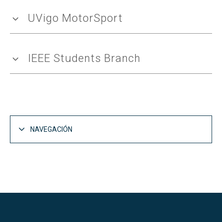
UVigo MotorSport
IEEE Students Branch
NAVEGACIÓN
Vida en la EET
Abrir
Actualidad
Abrir
Te Orientamos