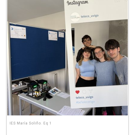
IES María Soliño. Eq 1