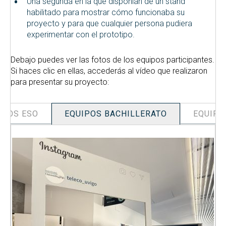
Una segunda en la que disponían de un stand
habilitado para mostrar cómo funcionaba su
proyecto y para que cualquier persona pudiera
experimentar con el prototipo.
Debajo puedes ver las fotos de los equipos participantes.
Si haces clic en ellas, accederás al vídeo que realizaron
para presentar su proyecto:
IPOS ESO
EQUIPOS BACHILLERATO
EQUIPO