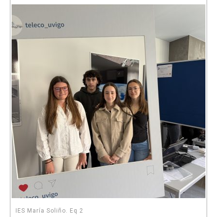
IES María Soliño. Eq 2