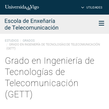
CE
Insertar
UTILIDADES
BUSCAR
palabras
para
char
buscar
Men
ESTUDIOS
GRADOS
GRADO EN INGENIERÍA DE TECNOLOGÍAS DE TELECOMUNICACIÓN
(GETT)
Grado en Ingeniería de
Tecnologías de
Telecomunicación
(GETT)