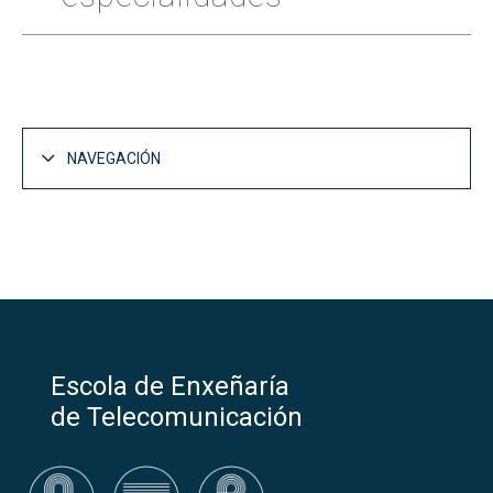
NAVEGACIÓN
Estudios
Abrir
Grados
Grado en Ingeniería de Tecnologías de
Abrir
Telecomunicación (GETT)
Escola de Enxeñaría
Descripción del GETT
de Telecomunicación
¿Qué se aprende en el GETT?