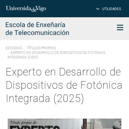
CE
Insertar
UTILIDADES
BUSCAR
palabras
para
char
buscar
Men
ESTUDIOS
TÍTULOS PROPIOS
EXPERTO EN DESARROLLO DE DISPOSITIVOS DE FOTÓNICA
INTEGRADA (2025)
Experto en Desarrollo de
Dispositivos de Fotónica
Integrada (2025)