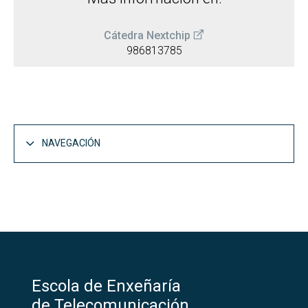
Cáte
dra Nextchip
986813785
NAVEGACIÓN
Estudios
Abrir
Grados
Abrir
Másteres
Escola de Enxeñaría
Abrir
Dobles titulaciones
de Telecomunicación