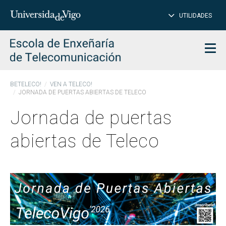
CE
Insertar
UTILIDADES
BUSCAR
palabras
para
char
buscar
Men
BETELECO!
VEN A TELECO!
JORNADA DE PUERTAS ABIERTAS DE TELECO
Jornada de puertas
abiertas de Teleco