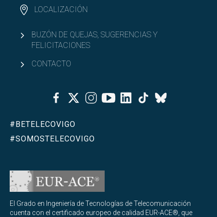
Acceso y admisión en el GETT
LOCALIZACIÓN
Reconocimiento de créditos y adaptaciones del
BUZÓN DE QUEJAS, SUGERENCIAS Y
GETT
FELICITACIONES
Abrir
Organización académica
CONTACTO
Bachelor Degree in Telecommunication
Abrir
Technologies Engineering (BTTE)
Facebook
Twitter
Instagram
Youtube
Linkedin
Tiktok
Bluesky
Bachelor Degree in Telecommunication
Abrir
Technologies Engineering -Old Curriculum (BTTE)
#BETELECOVIGO
Programa Académico con Recorrido Sucesivo
#SOMOSTELECOVIGO
(PARS)
Programa Académico con Recorrido Sucesivo -
Plan Viejo (PARS)
Abrir
Másteres
El Grado en Ingeniería de Tecnologías de Telecomunicación
cuenta con el certificado europeo de calidad EUR-ACE®, que
Abrir