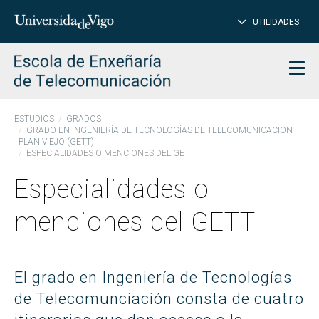
CE
Insertar
UTILIDADES
BUSCAR
palabras
para
char
buscar
Men
ESTUDIOS
GRADOS
GRADO EN INGENIERÍA DE TECNOLOGÍAS DE TELECOMUNICACIÓN -
PLAN VIEJO (GETT)
ESPECIALIDADES O MENCIONES DEL GETT
Especialidades o
menciones del GETT
El grado en Ingeniería de Tecnologías
de Telecomunciación consta de cuatro