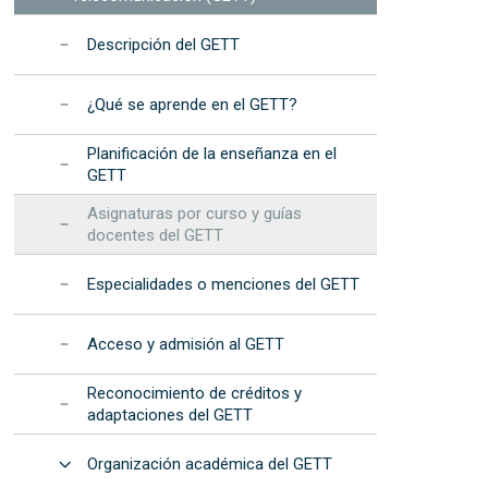
TEMbach en la EET
procedimientos
Dispositivos de Fotónica
nformáticos
Integrada (2025)
ía Internacional de la Mujer y la Niña en las
Resultados: informes
Descripción del GETT
 recursos
IC - "Elas Fan TIC"
anuales
ía Internacional de la Mujer y la Niña en la
Programa de Desarrollo
¿Qué se aprende en el GETT?
iencia - "Elas Fan CienTec"
Estratégico de la EET
racle4Girls en la EET
Planificación de la enseñanza en el
Acreditación
GETT
institucional
Asignaturas por curso y guías
s
docentes del GETT
Especialidades o menciones del GETT
Acceso y admisión al GETT
Reconocimiento de créditos y
adaptaciones del GETT
Abrir
Organización académica del GETT