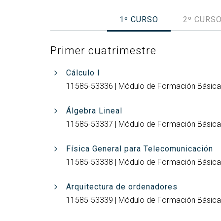
(GETT)
Más
Redes sociales y Listas
Prácticas 
Bachelor Degree in
Ci
de correo
1º CURSO
2º CURS
Telecommunication
Más
Technologies Engineering
(M2
(BTTE)
Primer cuatrimestre
Más
Bachelor Degree in
po
Telecommunication
Cálculo I
Technologies Engineering -Old
Más
11585-53336 | Módulo de Formación Básica |
Curriculum (BTTE)
de 
(M
Programa Académico con
Álgebra Lineal
Recorrido Sucesivo (PARS)
Más
11585-53337 | Módulo de Formación Básica |
de 
Programa Académico con
Recorrido Sucesivo - Plan Viejo
Más
Física General para Telecomunicación
(PARS)
Rea
11585-53338 | Módulo de Formación Básica |
Arquitectura de ordenadores
11585-53339 | Módulo de Formación Básica |