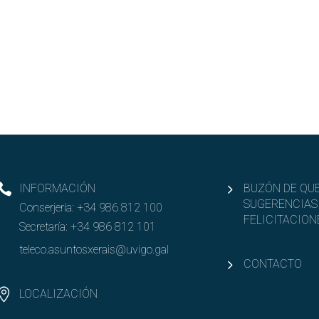
INFORMACIÓN
BUZÓN DE QUE
SUGERENCIAS
Conserjería:
+34 986 812 100
FELICITACION
Secretaría:
+34 986 812 101
teleco.asuntosxerais@uvigo.gal
CONTACTO
LOCALIZACIÓN