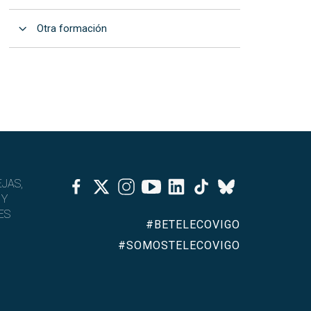
Abrir
Otra formación
Facebook
Twitter
Instagram
Youtube
Linkedin
Tiktok
JAS,
Bluesky
 Y
ES
#BETELECOVIGO
#SOMOSTELECOVIGO