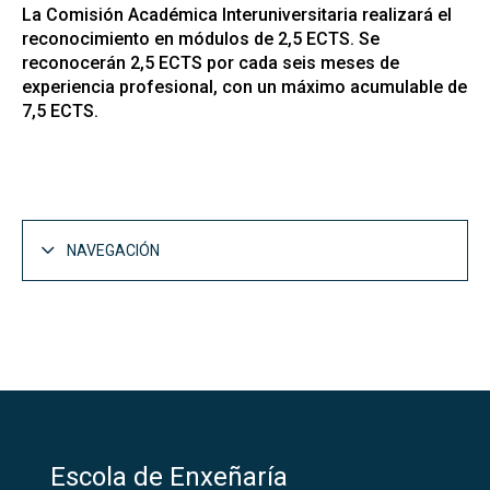
La Comisión Académica Interuniversitaria realizará el
reconocimiento en módulos de 2,5 ECTS. Se
reconocerán 2,5 ECTS por cada seis meses de
experiencia profesional, con un máximo acumulable de
7,5 ECTS.
NAVEGACIÓN
Estudios
Abrir
Grados
Abrir
Másteres
Escola de Enxeñaría
Máster Universitario en Ingeniería de
Abrir