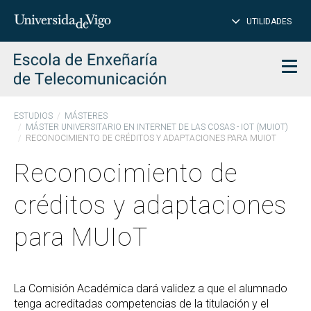
CE
Insertar
UTILIDADES
BUSCAR
palabras
para
char
buscar
Men
ESTUDIOS
MÁSTERES
MÁSTER UNIVERSITARIO EN INTERNET DE LAS COSAS - IOT (MUIOT)
RECONOCIMIENTO DE CRÉDITOS Y ADAPTACIONES PARA MUIOT
Reconocimiento de
créditos y adaptaciones
para MUIoT
La Comisión Académica dará validez a que el alumnado
tenga acreditadas competencias de la titulación y el