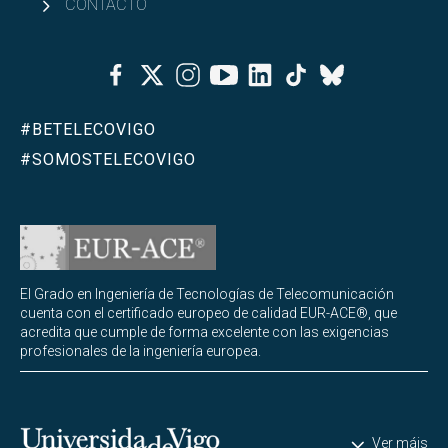
CONTACTO
¿Qué se aprende en MUIoT?
Facebook
Twitter
Instagram
Youtube
Linkedin
Tiktok
Bluesky
Acceso y admisión a MUIoT
#BETELECOVIGO
Reconocimiento de créditos y adaptaciones para
#SOMOSTELECOVIGO
MUIoT
Abrir
Organización académica
Máster Universitario en Realidad Extendida
Abrir
(masterXR)
El Grado en Ingeniería de Tecnologías de Telecomunicación
cuenta con el certificado europeo de calidad EUR-ACE®, que
Abrir
Dobles titulaciones
acredita que cumple de forma excelente con las exigencias
profesionales de la ingeniería europea.
Abrir
Programas de doctorado
Abrir
Otra formación
Universidade de Vigo
Ver máis