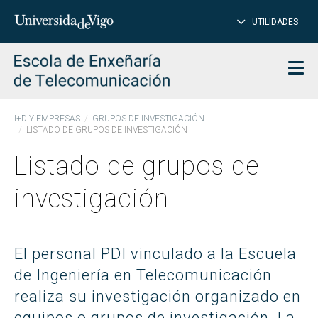
CE
Insertar
UTILIDADES
BUSCAR
palabras
para
char
buscar
Men
I+D Y EMPRESAS
GRUPOS DE INVESTIGACIÓN
LISTADO DE GRUPOS DE INVESTIGACIÓN
Listado de grupos de
investigación
El personal PDI vinculado a la Escuela
de Ingeniería en Telecomunicación
realiza su investigación organizado en
equipos o grupos de investigación. La