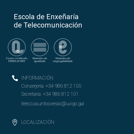
Abrir
Grupos de investigación
Escola de Enxeñaría
Líneas principales de investigación
de Telecomunicación
Listado de grupos de investigación
Abrir
Cooperar con la EET
INFORMACIÓN
Conserjería:
+34 986 812 100
Secretaría:
+34 986 812 101
teleco.asuntosxerais@uvigo.gal
LOCALIZACIÓN