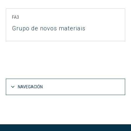
FA3
Grupo de novos materiais
NAVEGACIÓN
I+D y Empresas
Abrir
Investigación e transferencia