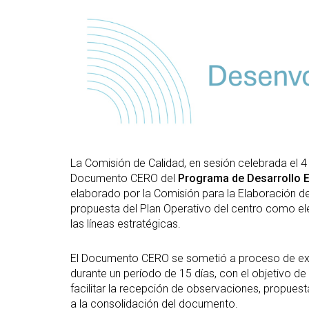
(GETT)
Más
Redes sociales y Listas
Prácticas 
Bachelor Degree in
Ci
de correo
Telecommunication
Más
Technologies Engineering
(M2
(BTTE)
Más
Bachelor Degree in
po
Telecommunication
Technologies Engineering -Old
Más
Curriculum (BTTE)
de 
(M
Programa Académico con
La Comisión de Calidad, en sesión celebrada el 4
Recorrido Sucesivo (PARS)
Más
Documento CERO del
Programa de Desarrollo E
de 
Programa Académico con
elaborado por la Comisión para la Elaboración de
Recorrido Sucesivo - Plan Viejo
Más
propuesta del Plan Operativo del centro como ele
(PARS)
Rea
las líneas estratégicas.
El Documento CERO se sometió a proceso de expos
durante un período de 15 días, con el objetivo de
facilitar la recepción de observaciones, propue
a la consolidación del documento.