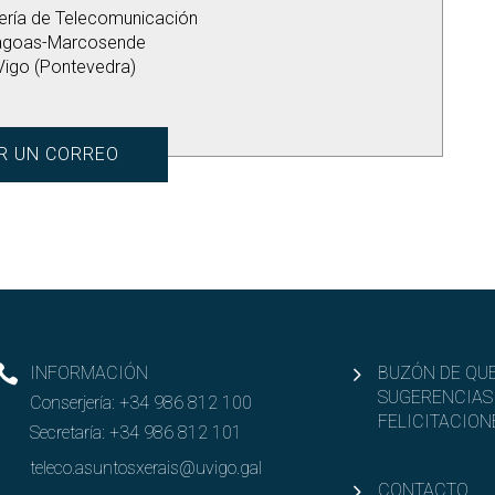
iería de Telecomunicación
agoas-Marcosende
Vigo (Pontevedra)
R UN CORREO
INFORMACIÓN
BUZÓN DE QUE
SUGERENCIAS
Conserjería:
+34 986 812 100
FELICITACION
Secretaría:
+34 986 812 101
teleco.asuntosxerais@uvigo.gal
CONTACTO