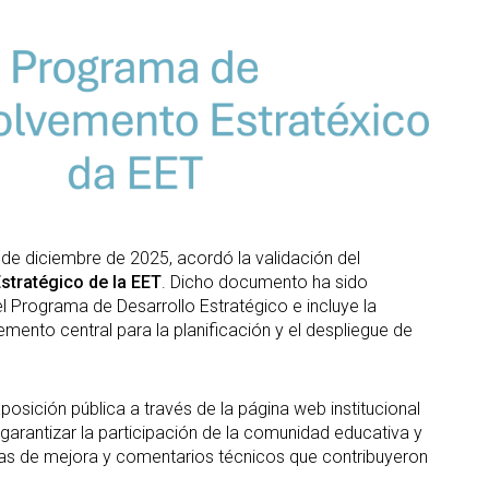
S
ter interuniversitario en
en empresas
Servicios i
Prevención de riesgos
berSeguridad (MUniCS)
D
laborales
Espacios y
T
ter en Matemática Industrial
Biblioteca
i)
D
Programas de
C
ter Internacional en Visión
doctorado
r Computador (imcv)
O
ter en Ciencia y Tecnologías
DocTIC
la Información Cuántica
Matemáticas y Aplicacione
QIST)
 de diciembre de 2025, acordó la validación del
Métodos Matemáticos y
ter Universitario en Internet
stratégico de la EET
. Dicho documento ha sido
Simulación Numérica
las Cosas - IoT (MUIoT)
l Programa de Desarrollo Estratégico e incluye la
ter Universitario en
mento central para la planificación y el despliegue de
lidad Extendida (masterXR)
ición pública a través de la página web institucional
 garantizar la participación de la comunidad educativa y
stas de mejora y comentarios técnicos que contribuyeron