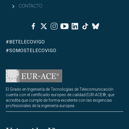
Normativas
CONTACTO
Dobles titulaciones
Facebook
Twitter
Instagram
Youtube
Linkedin
Tiktok
Bluesky
Abrir
Igualdad y diversidad
#BETELECOVIGO
Abrir
Asociacionismo
#SOMOSTELECOVIGO
El Grado en Ingeniería de Tecnologías de Telecomunicación
cuenta con el certificado europeo de calidad EUR-ACE®, que
acredita que cumple de forma excelente con las exigencias
profesionales de la ingeniería europea.