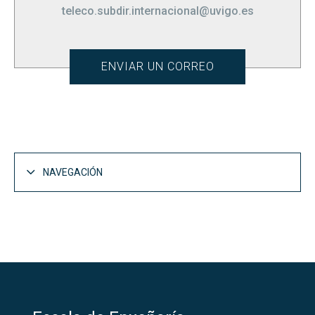
teleco.subdir.internacional@uvigo.es
ENVIAR UN CORREO
NAVEGACIÓN
Vida en la EET
Abrir
Actualidad
Abrir
Te Orientamos