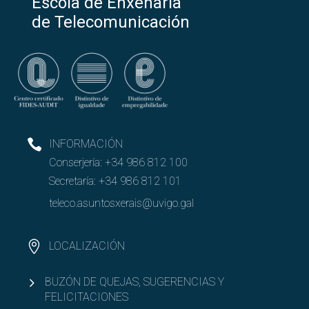
Escola de Enxeñaría
Abrir
Movilidad
de Telecomunicación
Abrir
Movilidad entrante
Abrir
Movilidad saliente
KA107-Exipto
INFORMACIÓN
Conserjería:
+34 986 812 100
Erasmus+ KA131
Secretaría:
+34 986 812 101
Abrir
Erasmus+ KA171
teleco.asuntosxerais@uvigo.gal
SICUE
LOCALIZACIÓN
Otros programas de movilidad
BUZÓN DE QUEJAS, SUGERENCIAS Y
FELICITACIONES