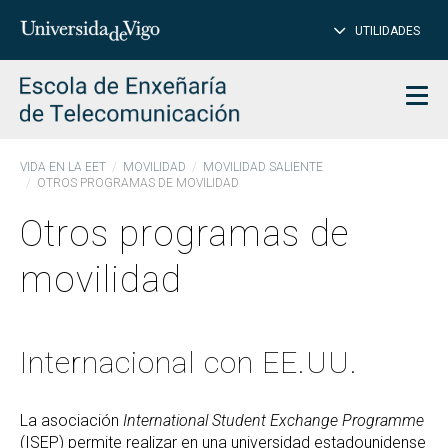
CE
Insertar
UTILIDADES
BUSCAR
palabras
para
char
buscar
Men
VIDA EN LA EET
MOVILIDAD
MOVILIDAD SALIENTE
OTROS PROGRAMAS DE MOVILIDAD
Otros programas de
movilidad
Internacional con EE.UU.
La asociación
International Student Exchange Programme
(ISEP) permite realizar en una universidad estadounidense