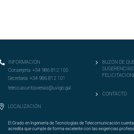
INFORMACIÓN
BUZÓN DE QUE
SUGERENCIAS
Conserjería:
+34 986 812 100
FELICITACION
Secretaría:
+34 986 812 101
teleco.asuntosxerais@uvigo.gal
CONTACTO
LOCALIZACIÓN
El Grado en Ingeniería de Tecnologías de Telecomunicación cuenta
acredita que cumple de forma excelente con las exigencias profesio