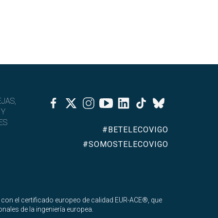
Facebook
Twitter
Instagram
Youtube
Linkedin
Tiktok
JAS,
Bluesky
 Y
ES
#BETELECOVIGO
#SOMOSTELECOVIGO
 con el certificado europeo de calidad EUR-ACE®, que
nales de la ingeniería europea.