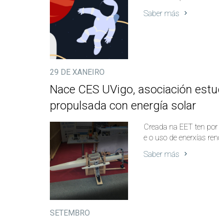
Saber más
29 DE XANEIRO
Nace CES UVigo, asociación estu
propulsada con energía solar
Creada na EET ten por 
e o uso de enerxías re
Saber más
SETEMBRO