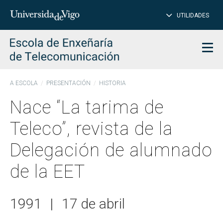
CE
Insertar
UTILIDADES
BUSCAR
palabras
para
char
buscar
Men
A ESCOLA
PRESENTACIÓN
HISTORIA
Nace “La tarima de
Teleco”, revista de la
Delegación de alumnado
de la EET
1991
|
17 de abril