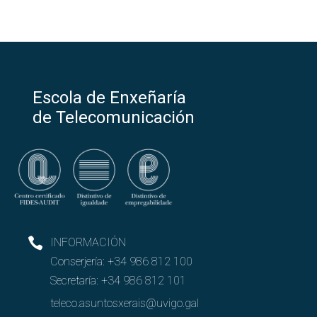
Escola de Enxeñaría
de Telecomunicación
INFORMACIÓN
Conserjería:
+34 986 812 100
Secretaría:
+34 986 812 101
teleco.asuntosxerais@uvigo.gal