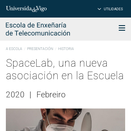
CE
Insertar
UTILIDADES
BUSCAR
palabras
para
char
buscar
Men
A ESCOLA
PRESENTACIÓN
HISTORIA
SpaceLab, una nueva
asociación en la Escuela
2020
|
Febreiro