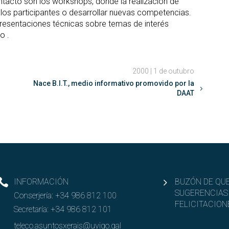
ontacto son los workshops, donde la realización de
 los participantes o desarrollar nuevas competencias.
presentaciones técnicas sobre temas de interés
o .
2000 | 1 de outubro
Nace B.I.T., medio informativo promovido por la
DAAT
INFORMACIÓN
BUZÓN DE QUE
SUGERENCIAS
Conserjería:
+34 986 812 100
FELICITACION
Secretaría:
+34 986 812 101
teleco.asuntosxerais@uvigo.gal