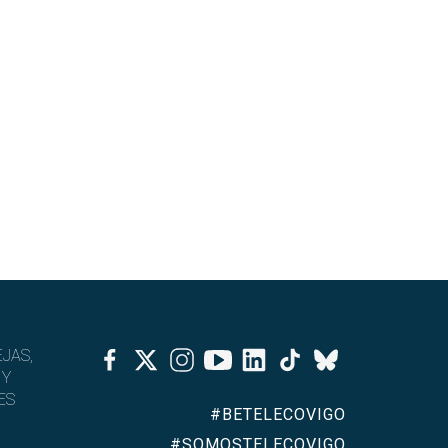
Facebook
Twitter
Instagram
Youtube
Linkedin
Tiktok
JAS,
Bluesky
 Y
ES
#BETELECOVIGO
#SOMOSTELECOVIGO