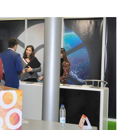
S
ter interuniversitario en
en empresas
Servicios i
Prevención de riesgos
berSeguridad (MUniCS)
D
laborales
Espacios y
T
ter en Matemática Industrial
Biblioteca
i)
D
Programas de
C
ter Internacional en Visión
doctorado
r Computador (imcv)
O
ter en Ciencia y Tecnologías
DocTIC
la Información Cuántica
Matemáticas y Aplicacione
QIST)
Métodos Matemáticos y
ter Universitario en Internet
Simulación Numérica
las Cosas - IoT (MUIoT)
ter Universitario en
lidad Extendida (masterXR)