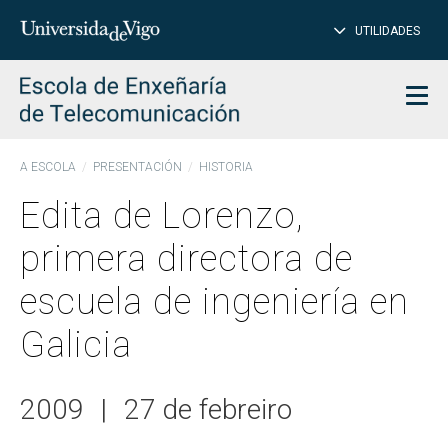
CE
Insertar
UTILIDADES
BUSCAR
palabras
para
char
buscar
Men
A ESCOLA
PRESENTACIÓN
HISTORIA
Edita de Lorenzo,
primera directora de
escuela de ingeniería en
Galicia
2009
|
27 de febreiro