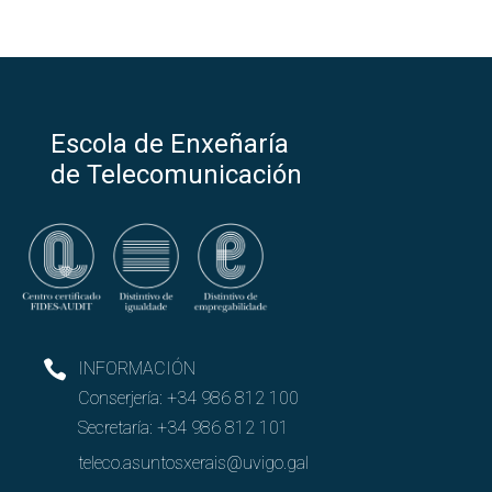
Escola de Enxeñaría
de Telecomunicación
INFORMACIÓN
Conserjería:
+34 986 812 100
Secretaría:
+34 986 812 101
teleco.asuntosxerais@uvigo.gal