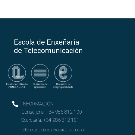
Escola de Enxeñaría
de Telecomunicación
INFORMACIÓN
Conserjería:
+34 986 812 100
Secretaría:
+34 986 812 101
teleco.asuntosxerais@uvigo.gal