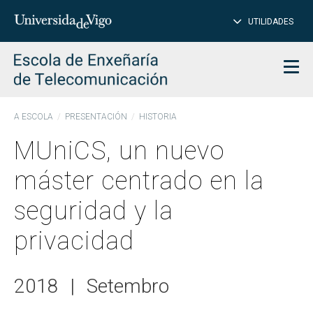
CE
Insertar
UTILIDADES
BUSCAR
palabras
para
char
buscar
Men
A ESCOLA
PRESENTACIÓN
HISTORIA
MUniCS, un nuevo
máster centrado en la
seguridad y la
privacidad
2018
|
Setembro