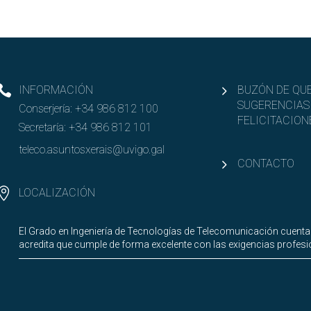
INFORMACIÓN
BUZÓN DE QUE
SUGERENCIAS
Conserjería:
+34 986 812 100
FELICITACION
Secretaría:
+34 986 812 101
teleco.asuntosxerais@uvigo.gal
CONTACTO
LOCALIZACIÓN
El Grado en Ingeniería de Tecnologías de Telecomunicación cuenta
acredita que cumple de forma excelente con las exigencias profesio