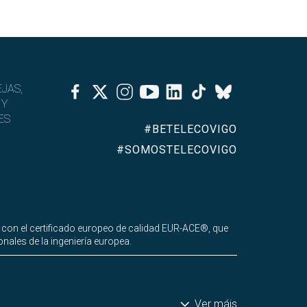
Facebook
Twitter
Instagram
Youtube
Linkedin
Tiktok
JAS,
Bluesky
 Y
ES
#BETELECOVIGO
#SOMOSTELECOVIGO
 con el certificado europeo de calidad EUR-ACE®, que
nales de la ingeniería europea.
Ver máis