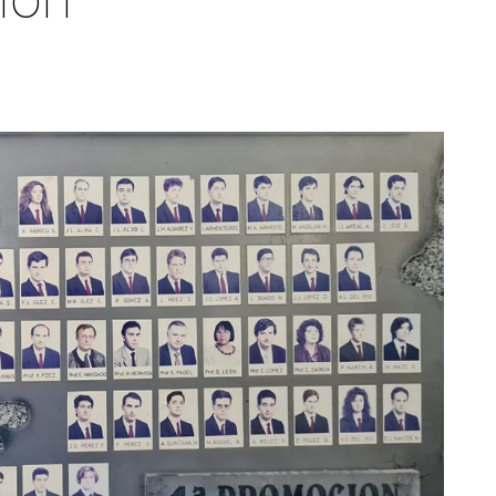
S
ter interuniversitario en
en empresas
Servicios i
Prevención de riesgos
berSeguridad (MUniCS)
D
laborales
Espacios y
T
ter en Matemática Industrial
Biblioteca
i)
D
Programas de
C
ter Internacional en Visión
doctorado
r Computador (imcv)
O
ter en Ciencia y Tecnologías
DocTIC
la Información Cuántica
Matemáticas y Aplicacione
QIST)
Métodos Matemáticos y
ter Universitario en Internet
Simulación Numérica
las Cosas - IoT (MUIoT)
ter Universitario en
lidad Extendida (masterXR)