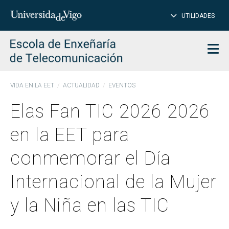
CE
Insertar
UTILIDADES
BUSCAR
palabras
para
char
buscar
Men
VIDA EN LA EET
ACTUALIDAD
EVENTOS
Elas Fan TIC 2026 2026
en la EET para
conmemorar el Día
Internacional de la Mujer
y la Niña en las TIC