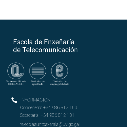
Escola de Enxeñaría
de Telecomunicación
INFORMACIÓN
Conserjería:
+34 986 812 100
Secretaría:
+34 986 812 101
teleco.asuntosxerais@uvigo.gal