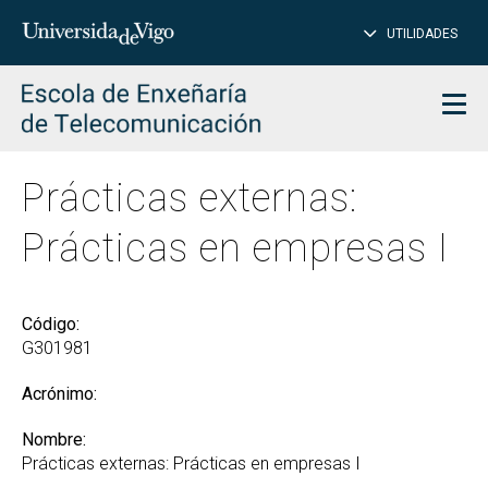
CE
Insertar
UTILIDADES
BUSCAR
palabras
para
char
buscar
Men
Prácticas externas:
Prácticas en empresas I
Código:
G301981
Acrónimo:
Nombre:
Prácticas externas: Prácticas en empresas I