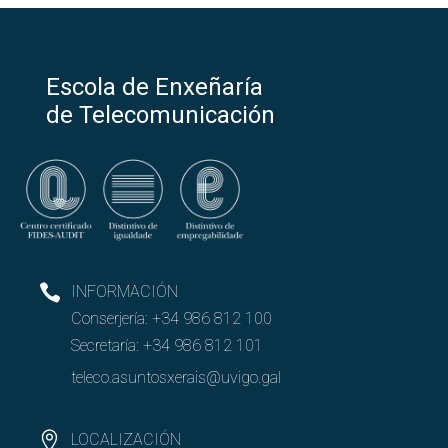
Escola de Enxeñaría
de Telecomunicación
INFORMACIÓN
Conserjería:
+34 986 812 100
Secretaría:
+34 986 812 101
teleco.asuntosxerais@uvigo.gal
LOCALIZACIÓN